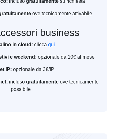
ico:
incluso
gratuitamente
su richiesta
gratuitamente
ove tecnicamente attivabile
accessori business
alino in cloud:
clicca
qui
stivi e weekend:
opzionale da 10€ al mese
t IP:
opzionale da 3€/IP
et:
incluso
gratuitamente
ove tecnicamente
possibile