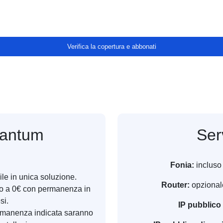
Verifica la copertura e abbonati
tantum
Ser
Fonia:
inclus
ile in unica soluzione.
Router:
opzionale
ato a 0€ con permanenza in
si.
IP pubblico 
permanenza indicata saranno