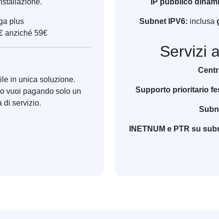
installazione.
IP pubblico dinam
iga plus
Subnet IPV6:
inclusa
99€ anziché 59€
Servizi 
Centr
ile in unica soluzione.
Supporto prioritario fe
do vuoi pagando solo un
 di servizio.
Subne
INETNUM e PTR su subn